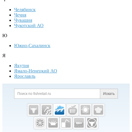
Челябинск
Чечня
Чувашия
Чукотский АО
Ю
Южно-Сахалинск
Я
Якутия
Ямало-Ненецкий АО
Ярославль
Дополнительная информация
Поиск по сайту и ссылк
Искать
Cсылки на полезные проекты
Fishretail.ru —
рыба,
морепродукты