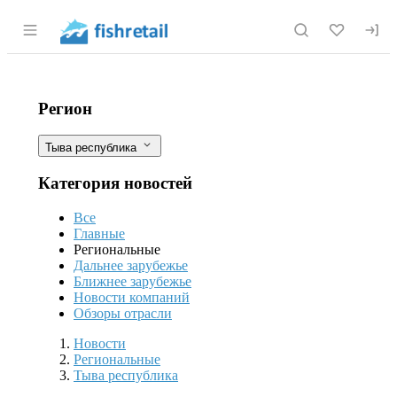
Раздел навигации по сайту fishretail.r
Сохранение рыбных запасов превыше 
Фильтры
Регион
Тыва республика
Категория новостей
Все
Главные
Региональные
Дальнее зарубежье
Ближнее зарубежье
Новости компаний
Обзоры отрасли
Новости
Разделы
Новости
Региональные
Тыва республика