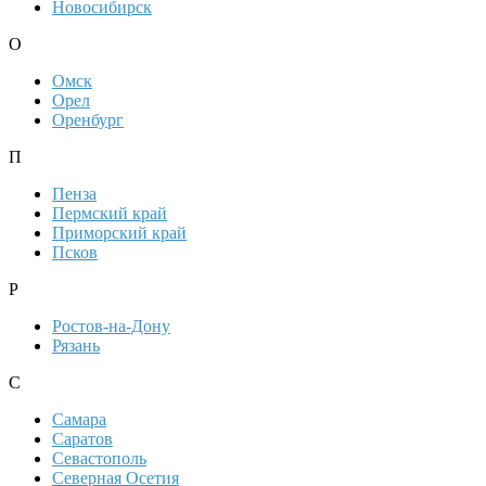
Новосибирск
О
Омск
Орел
Оренбург
П
Пенза
Пермский край
Приморский край
Псков
Р
Ростов-на-Дону
Рязань
С
Самара
Саратов
Севастополь
Северная Осетия