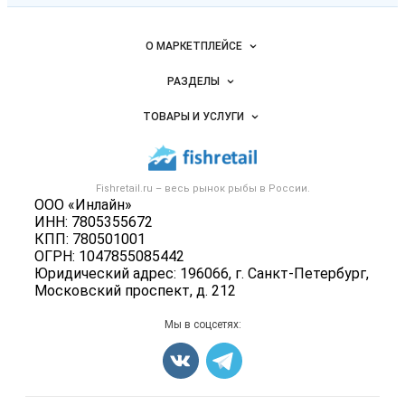
Важные разделы и контакты
Навигация по сайту
О МАРКЕТПЛЕЙСЕ
Новости Fishretail.ru
РАЗДЕЛЫ
Услуги и цены
Объявления
ТОВАРЫ И УСЛУГИ
Размещение рекламы
Каталог компаний
Рыбные снеки
Публичная оферта
Новости рынка
Рыба
Контактная информация
Форум
Fishretail.ru – весь
рынок рыбы
в России.
Икра
Политика обработки персональных данных
ООО «Инлайн»
Бренды
Морепродукты
ИНН: 7805355672
Для СМИ
Мониторинг
КПП: 780501001
Рыбопосадочный материал
ОГРН: 1047855085442
Вакансии
Полуфабрикаты
Юридический адрес: 196066, г. Санкт-Петербург,
Блог
Московский проспект, д. 212
Консервы
Добавить объявление
Мы в соцсетях:
Карта объявлений