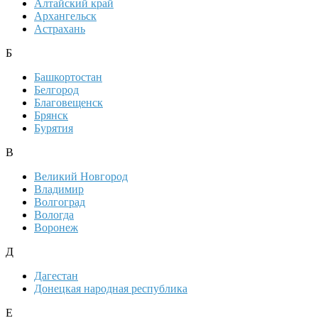
Алтайский край
Архангельск
Астрахань
Б
Башкортостан
Белгород
Благовещенск
Брянск
Бурятия
В
Великий Новгород
Владимир
Волгоград
Вологда
Воронеж
Д
Дагестан
Донецкая народная республика
Е