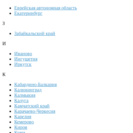
Еврейская автономная область
Екатеринбург
З
Забайкальский край
И
Иваново
Ингушетия
Иркутск
К
Кабардино-Балкария
Калининград
Калмыкия
Калуга
Камчатский край
Карачаево-Черкесия
Карелия
Кемерово
Киров
Коми