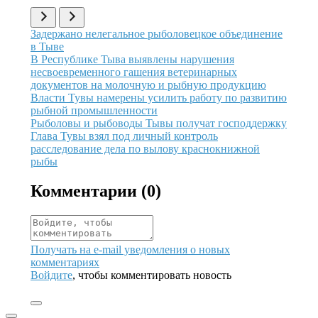
Иллюстрация новости
Задержано нелегальное рыболовецкое объединение
в Тыве
Иллюстрация новости
В Республике Тыва выявлены нарушения
несвоевременного гашения ветеринарных
документов на молочную и рыбную продукцию
Иллюстрация новости
Власти Тувы намерены усилить работу по развитию
рыбной промышленности
Иллюстрация новости
Рыболовы и рыбоводы Тывы получат господдержку
Иллюстрация новости
Глава Тувы взял под личный контроль
расследование дела по вылову краснокнижной
рыбы
Комментарии (
0
)
Получать на e‑mail уведомления о новых
комментариях
Войдите
, чтобы комментировать новость